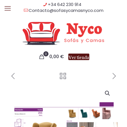
+34 642 230 914
Contacto@sofasycamasnyco.com
0
0,00
€
Ver tienda