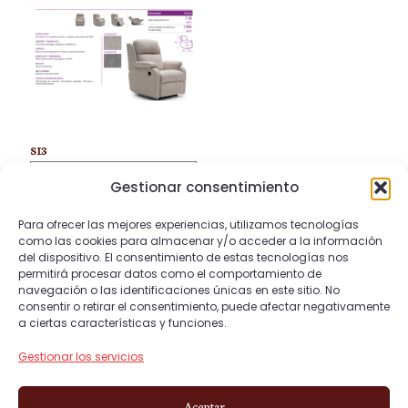
variantes.
variantes.
Las
Las
Correo
opciones
opciones
electrónico
*
se
se
pueden
pueden
Guarda mi nombre, correo electrónico y web
elegir
elegir
en este navegador para la próxima vez que
en
en
comente.
SI3
la
la
página
página
Gestionar consentimiento
de
de
Rango
718,00
€
-
1.395,00
€
producto
producto
Para ofrecer las mejores experiencias, utilizamos tecnologías
de
como las cookies para almacenar y/o acceder a la información
Seleccionar opciones
del dispositivo. El consentimiento de estas tecnologías nos
precios:
Este
permitirá procesar datos como el comportamiento de
desde
producto
navegación o las identificaciones únicas en este sitio. No
718,00 €
tiene
consentir o retirar el consentimiento, puede afectar negativamente
a ciertas características y funciones.
hasta
múltiples
1.395,00 €
variantes.
Gestionar los servicios
Las
© 2026 sofasycamasnyco.com. Todos los
opciones
derechos reservados.
Aceptar