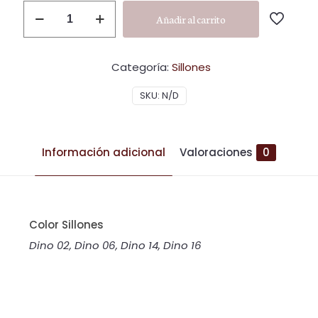
SI2
Añadir al carrito
cantidad
Categoría:
Sillones
SKU:
N/D
Información adicional
Valoraciones
0
Color Sillones
Dino 02, Dino 06, Dino 14, Dino 16
Valoraciones
No hay valoraciones aún.