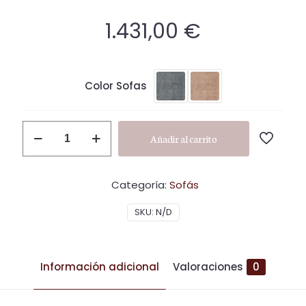
1.431,00
€
Color Sofas
S03
Añadir al carrito
cantidad
Categoría:
Sofás
SKU:
N/D
Información adicional
Valoraciones
0