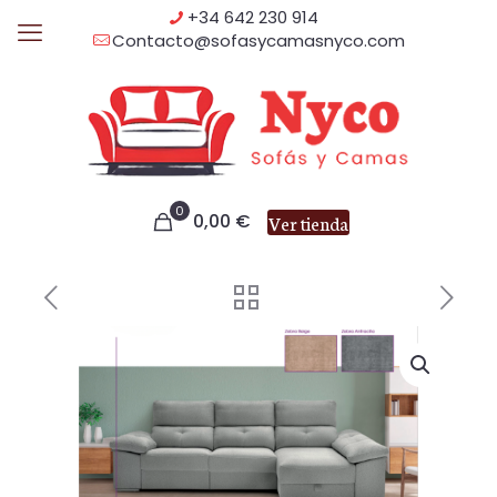
+34 642 230 914
Contacto@sofasycamasnyco.com
0
0,00
€
Ver tienda