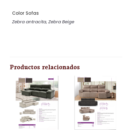
Color Sofas
Zebra antracita, Zebra Beige
Valoraciones
No hay valoraciones aún.
Sé el primero en valorar “S03”
Productos relacionados
Tu dirección de correo electrónico no será
publicada.
Los campos obligatorios están
marcados con
*
Tu puntuación
*
1 de 5
2 de 5
3 de 5
4 de 5
5 de 5
estrellas
estrellas
estrellas
estrellas
estrellas