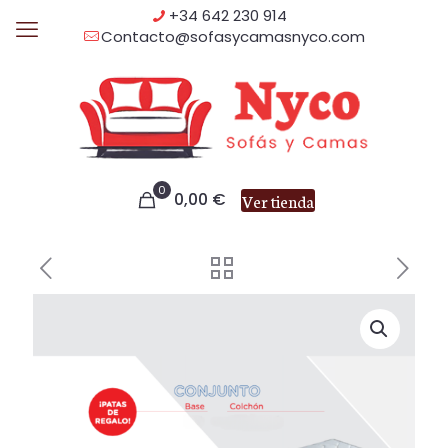
+34 642 230 914
Contacto@sofasycamasnyco.com
0
0,00
€
Ver tienda