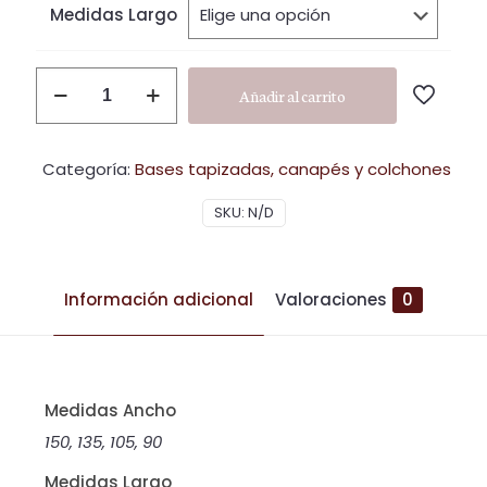
hast
Medidas Largo
566,
C10
Añadir al carrito
cantidad
Categoría:
Bases tapizadas, canapés y colchones
SKU:
N/D
Información adicional
Valoraciones
0
Medidas Ancho
150, 135, 105, 90
Medidas Largo