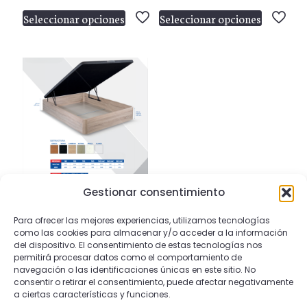
de
de
Seleccionar opciones
Seleccionar opciones
precios:
prec
Este
Este
desde
des
producto
producto
438,00 €
283
tiene
tiene
hasta
has
múltiples
múltiples
Nombre
*
988,00 €
468
variantes.
variantes.
Las
Las
Correo
opciones
opciones
electrónico
*
se
se
pueden
pueden
Guarda mi nombre, correo electrónico y web
elegir
elegir
en este navegador para la próxima vez que
en
en
comente.
Gestionar consentimiento
C15
la
la
Rango
255,00
€
-
574,00
€
Para ofrecer las mejores experiencias, utilizamos tecnologías
página
página
de
como las cookies para almacenar y/o acceder a la información
de
de
Seleccionar opciones
del dispositivo. El consentimiento de estas tecnologías nos
precios:
Este
producto
producto
permitirá procesar datos como el comportamiento de
desde
producto
navegación o las identificaciones únicas en este sitio. No
255,00 €
tiene
consentir o retirar el consentimiento, puede afectar negativamente
a ciertas características y funciones.
hasta
múltiples