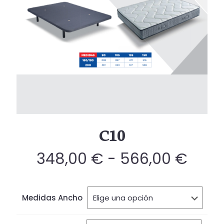
C10
Ran
348,00
€
-
566,00
€
de
preci
Medidas Ancho
desd
348,