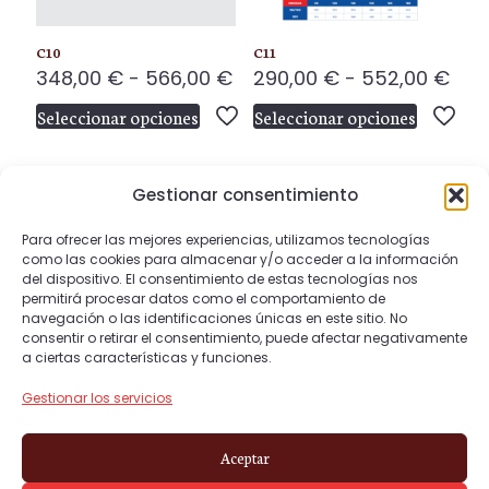
en
en
la
la
C10
C11
página
página
Rango
Ran
348,00
€
-
566,00
€
290,00
€
-
552,00
€
de
de
de
de
producto
producto
Seleccionar opciones
Seleccionar opciones
precios:
prec
Este
Este
desde
des
producto
producto
348,00 €
290
tiene
tiene
Gestionar consentimiento
hasta
has
múltiples
múltiples
566,00 €
552
variantes.
variantes.
Para ofrecer las mejores experiencias, utilizamos tecnologías
Las
Las
como las cookies para almacenar y/o acceder a la información
1
2
del dispositivo. El consentimiento de estas tecnologías nos
opciones
opciones
permitirá procesar datos como el comportamiento de
se
se
navegación o las identificaciones únicas en este sitio. No
pueden
pueden
consentir o retirar el consentimiento, puede afectar negativamente
a ciertas características y funciones.
elegir
elegir
en
en
Gestionar los servicios
la
la
© 2026 sofasycamasnyco.com. Todos los
página
página
derechos reservados.
Aceptar
de
de
Web diseñada por
Aragon Marketing