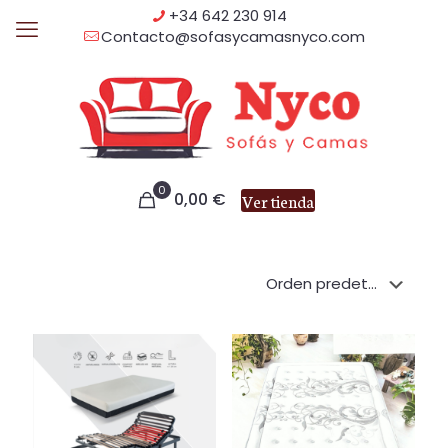
+34 642 230 914
Contacto@sofasycamasnyco.com
0
0,00
€
Ver tienda