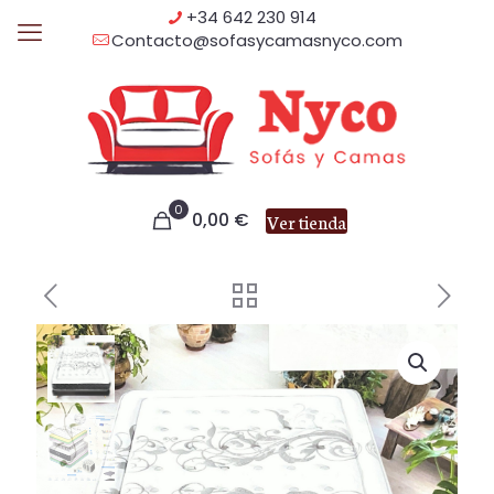
+34 642 230 914
Contacto@sofasycamasnyco.com
0
0,00
€
Ver tienda