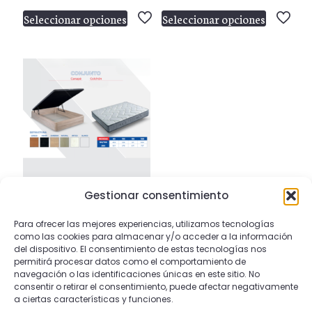
de
de
Seleccionar opciones
Seleccionar opciones
precios:
prec
Este
Este
desde
des
producto
producto
530,00 €
290
tiene
tiene
hasta
has
múltiples
múltiples
Nombre
*
570,00 €
552
variantes.
variantes.
Las
Las
Correo
opciones
opciones
electrónico
*
se
se
pueden
pueden
Guarda mi nombre, correo electrónico y web
elegir
elegir
en este navegador para la próxima vez que
en
en
comente.
Gestionar consentimiento
C9
la
la
Rango
489,00
€
-
727,00
€
Para ofrecer las mejores experiencias, utilizamos tecnologías
página
página
de
como las cookies para almacenar y/o acceder a la información
de
de
Seleccionar opciones
del dispositivo. El consentimiento de estas tecnologías nos
precios:
Este
producto
producto
permitirá procesar datos como el comportamiento de
desde
producto
navegación o las identificaciones únicas en este sitio. No
489,00 €
tiene
consentir o retirar el consentimiento, puede afectar negativamente
a ciertas características y funciones.
hasta
múltiples