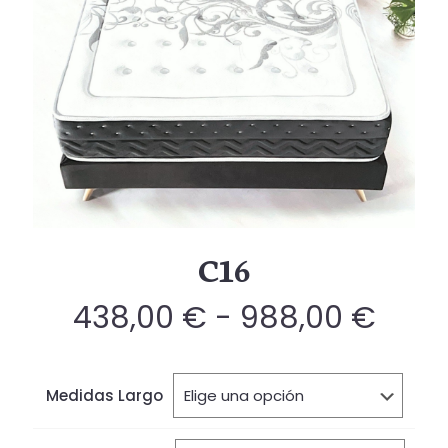
C16
Ran
438,00
€
-
988,00
€
de
preci
Medidas Largo
des
438,