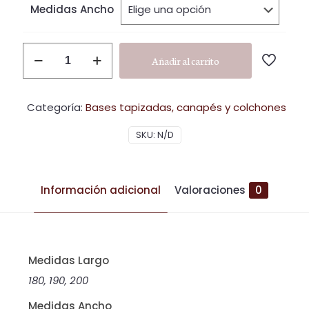
hast
Medidas Ancho
988,
C16
Añadir al carrito
cantidad
Categoría:
Bases tapizadas, canapés y colchones
SKU:
N/D
Información adicional
Valoraciones
0
Medidas Largo
180, 190, 200
Medidas Ancho