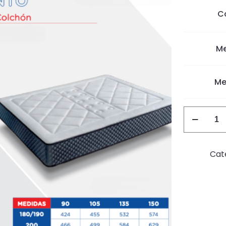
C
Me
Me
C3
cantidad
Cat