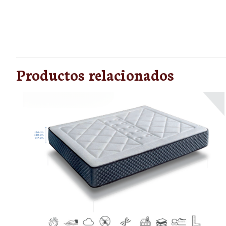
No hay valoraciones
Sé el primero e
Productos relacionados
Tu dirección de corr
con
*
Tu puntuación
*
1 