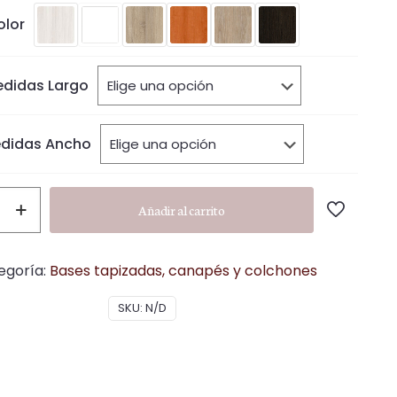
precios:
olor
desde
424,00 €
hasta
didas Largo
629,00 €
didas Ancho
Añadir al carrito
egoría:
Bases tapizadas, canapés y colchones
SKU:
N/D