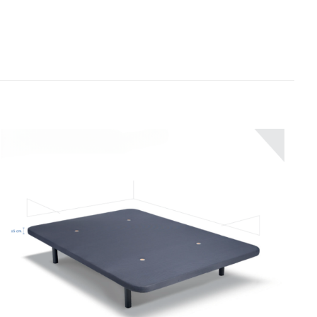
os están marcados
5 de 5
s
estrellas