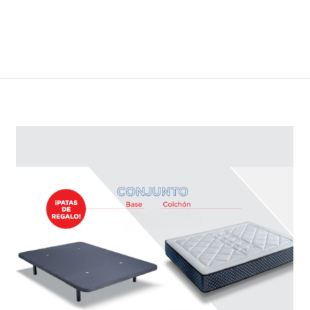
Valoraciones
 aún.
n valorar “C3”
eo electrónico no será publicada.
Los campos obligatori
de 5 estrellas
2 de 5
3 de 5
4 de 5
estrellas
estrellas
estrella