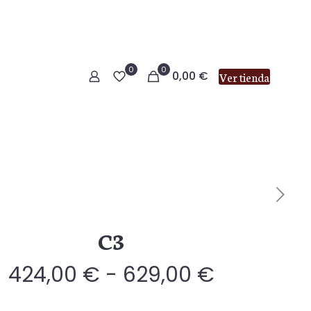
0
0
0,00
€
Ver tienda
C3
Rango
424,00
€
-
629,00
€
de