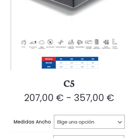
C5
Rang
207,00
€
-
357,00
€
de
preci
Medidas Ancho
desd
207,