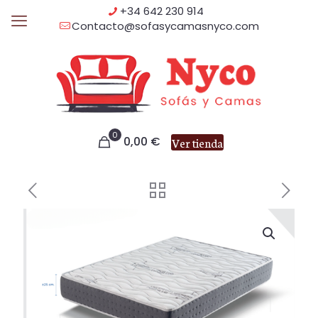
+34 642 230 914
Contacto@sofasycamasnyco.com
0
0,00
€
Ver tienda