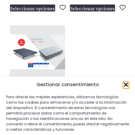
de
de
Seleccionar opciones
Seleccionar opciones
precios:
prec
Este
Este
desde
des
producto
producto
114,00 €
462
tiene
tiene
hasta
has
múltiples
múltiples
Nombre
*
196,00 €
682
variantes.
variantes.
Las
Las
Correo
opciones
opciones
electrónico
*
se
se
pueden
pueden
Guarda mi nombre, correo electrónico y web
elegir
elegir
en este navegador para la próxima vez que
en
en
comente.
Gestionar consentimiento
C10
la
la
Rango
348,00
€
-
566,00
€
Para ofrecer las mejores experiencias, utilizamos tecnologías
página
página
de
como las cookies para almacenar y/o acceder a la información
de
de
Seleccionar opciones
del dispositivo. El consentimiento de estas tecnologías nos
precios:
Este
producto
producto
permitirá procesar datos como el comportamiento de
desde
producto
navegación o las identificaciones únicas en este sitio. No
348,00 €
tiene
consentir o retirar el consentimiento, puede afectar negativamente
a ciertas características y funciones.
hasta
múltiples