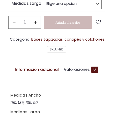
hast
Medidas Largo
357,
C5
Añadir al carrito
cantidad
Categoría:
Bases tapizadas, canapés y colchones
SKU:
N/D
Información adicional
Valoraciones
0
Medidas Ancho
150, 135, 105, 90
Medidas Largo