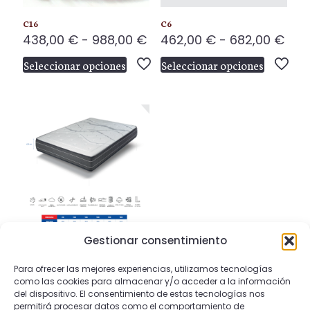
C16
C6
Rango
Ran
438,00
€
-
988,00
€
462,00
€
-
682,00
€
de
de
Seleccionar opciones
Seleccionar opciones
precios:
prec
Este
Este
desde
des
producto
producto
438,00 €
462
tiene
tiene
hasta
has
múltiples
múltiples
Nombre
*
988,00 €
682
variantes.
variantes.
Las
Las
Correo
opciones
opciones
electrónico
*
se
se
pueden
pueden
Guarda mi nombre, correo electrónico y web
elegir
elegir
en este navegador para la próxima vez que
en
en
comente.
Gestionar consentimiento
C11
la
la
Rango
290,00
€
-
552,00
€
Para ofrecer las mejores experiencias, utilizamos tecnologías
página
página
de
como las cookies para almacenar y/o acceder a la información
de
de
Seleccionar opciones
del dispositivo. El consentimiento de estas tecnologías nos
precios:
Este
producto
producto
permitirá procesar datos como el comportamiento de