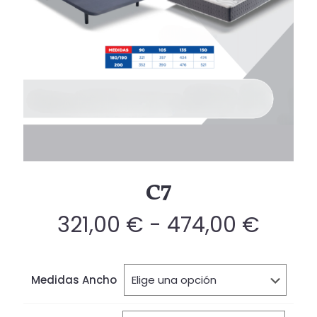
C7
Rang
321,00
€
-
474,00
€
de
preci
Medidas Ancho
desd
321,0