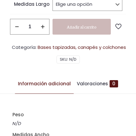
hast
Medidas Largo
474,0
C7
Añadir al carrito
cantidad
Categoría:
Bases tapizadas, canapés y colchones
SKU:
N/D
Información adicional
Valoraciones
0
Peso
N/D
Medidas Ancho