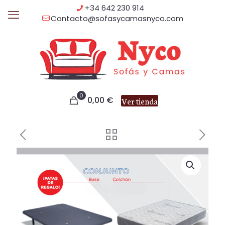
+34 642 230 914
Contacto@sofasycamasnyco.com
0
0,00
€
Ver tienda