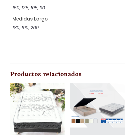
150, 135, 105, 90
Medidas Largo
180, 190, 200
Valoraciones
No hay valoraciones aún.
Sé el primero en valorar “C7”
Productos relacionados
Tu dirección de correo electrónico no será
publicada.
Los campos obligatorios están
marcados con
*
Tu puntuación
*
1 de 5
2 de 5
3 de 5
4 de 5
5 de 5
estrellas
estrellas
estrellas
estrellas
estrellas